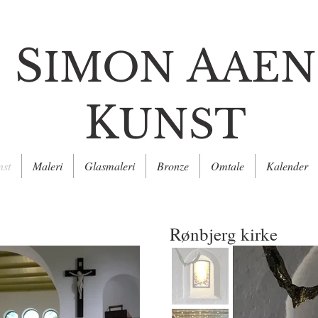
S
A
IMON
AEN
K
UNST
nst
Maleri
Glasmaleri
Bronze
Omtale
Kalender
Rønbjerg kirke