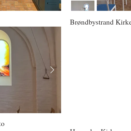
Brøndbystrand Kirk
to