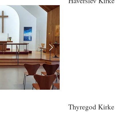
Haverslev Kirke
Thyregod K
irke