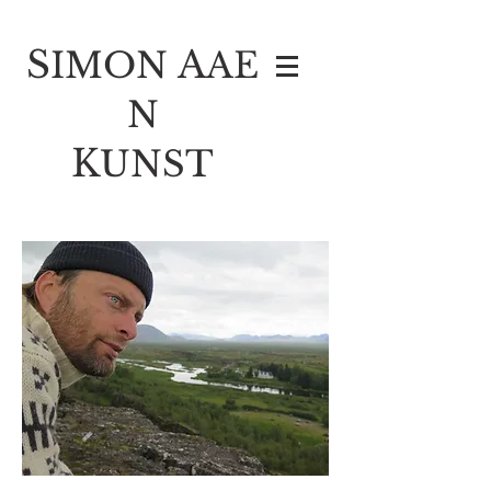
S
A
IMON
AE
N
K
UNST